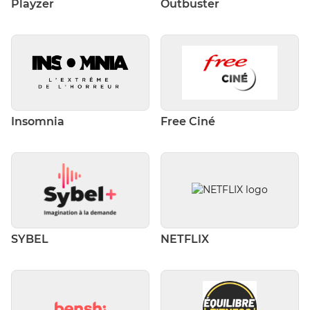
Playzer
Outbuster
Insomnia
Free Ciné
SYBEL
NETFLIX