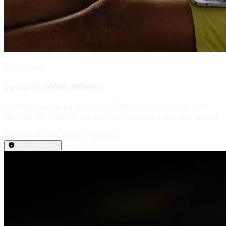
Exclu web
Jusqu'à 149€ offerts
Frais de résiliation jusqu'à 100€ remboursés et 49€
de frais de mise en service remboursés sur demandeⁱ.
Découvrir nos offres Freebox
Voir conditions