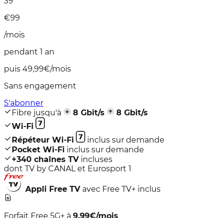
39
€
99
/mois
pendant 1 an
puis 49,99€/mois
Sans engagement
S'abonner
Fibre jusqu'à
8
Gbit/s
8
Gbit/s
Wi-Fi
Répéteur Wi-Fi
inclus sur demande
Pocket Wi-Fi
inclus sur demande
+
340
chaînes TV
incluses
dont TV by CANAL et Eurosport 1
Appli
Free TV
avec Free TV+ inclus
Forfait Free 5G+
à
9,99
€/mois