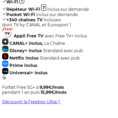
Wi-Fi
Répéteur Wi-Fi
inclus sur demande
Pocket Wi-Fi
inclus sur demande
+
340
chaînes TV
incluses
dont TV by CANAL et Eurosport 1
Appli
Free TV
avec Free TV+ inclus
CANAL+ inclus,
La Chaîne
Disney+ inclus
Standard avec pub
Netflix inclus
Standard avec pub
Prime inclus
Universal+ inclus
Forfait Free 5G+
à
9,99
€/mois
pendant 1 an puis
15,99
€/mois
Découvrir la Freebox Ultra