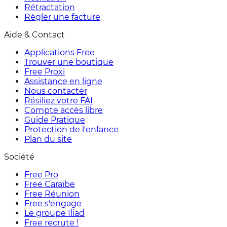
Rétractation
Régler une facture
Aide & Contact
Applications Free
Trouver une boutique
Free Proxi
Assistance en ligne
Nous contacter
Résiliez votre FAI
Compte accès libre
Guide Pratique
Protection de l'enfance
Plan du site
Société
Free Pro
Free Caraïbe
Free Réunion
Free s'engage
Le groupe Iliad
Free recrute !