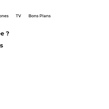
ones
TV
Bons Plans
e ?
es