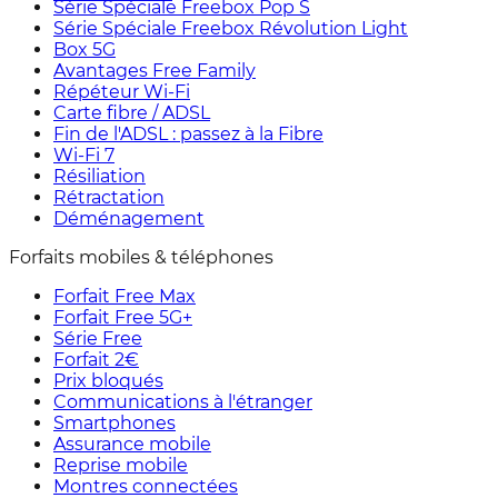
Série Spéciale Freebox Pop S
Série Spéciale Freebox Révolution Light
Box 5G
Avantages Free Family
Répéteur Wi-Fi
Carte fibre / ADSL
Fin de l'ADSL : passez à la Fibre
Wi-Fi 7
Résiliation
Rétractation
Déménagement
Forfaits mobiles & téléphones
Forfait Free Max
Forfait Free 5G+
Série Free
Forfait 2€
Prix bloqués
Communications à l'étranger
Smartphones
Assurance mobile
Reprise mobile
Montres connectées