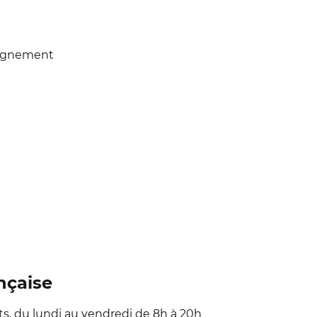
pagnement
nçaise
s, du lundi au vendredi de 8h à 20h